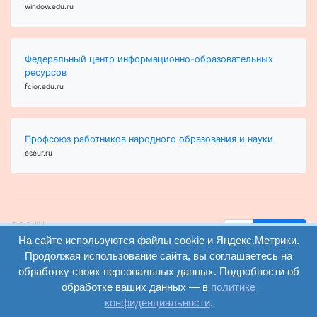
window.edu.ru
Федеральный центр информационно-образовательных
ресурсов
fcior.edu.ru
Профсоюз работников народного образования и науки
eseur.ru
ООО "Центр
Найти
образования и
На сайте используются файлы cookie и Яндекс.Метрики.
вход
консалтинга"
Продолжая использование сайта, вы соглашаетесь на
Версия
Волгоград 2008-
обработку своих персональных данных. Подробности об
регистрация
сайта для
2026
обработке ваших данных — в
политике
слабовидящих
конфиденциальности
.
Сайт создан на