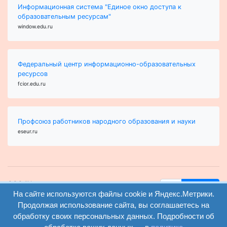
Информационная система "Единое окно доступа к
образовательным ресурсам"
window.edu.ru
Федеральный центр информационно-образовательных
ресурсов
fcior.edu.ru
Профсоюз работников народного образования и науки
eseur.ru
ООО "Центр
Найти
На сайте используются файлы cookie и Яндекс.Метрики.
образования и
вход
консалтинга"
Продолжая использование сайта, вы соглашаетесь на
Версия
Волгоград 2008-
обработку своих персональных данных. Подробности об
регистрация
сайта для
2026