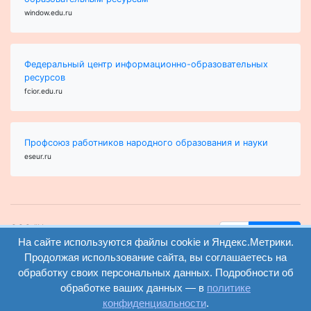
window.edu.ru
Федеральный центр информационно-образовательных
ресурсов
fcior.edu.ru
Профсоюз работников народного образования и науки
eseur.ru
ООО "Центр
Найти
На сайте используются файлы cookie и Яндекс.Метрики.
образования и
вход
консалтинга"
Продолжая использование сайта, вы соглашаетесь на
Версия
Волгоград 2008-
обработку своих персональных данных. Подробности об
регистрация
сайта для
2026
обработке ваших данных — в
политике
слабовидящих
конфиденциальности
.
Сайт создан на